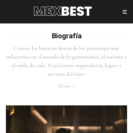
Biografía
Conoce las historias detrás de los personajes más
influyentes en el mundo de la gastronomía, el turismo y
el estilo de vida. Trayectorias inspiradoras, logros y
secretos del éxito.
Último