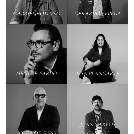
GABRIEL ROMANO
GERARDO ZEPEDA
HÉCTOR PARDO
ISSA PLANCARTE
JUAN CARLOS
JOSÉ NOE SURO
CAMPOS