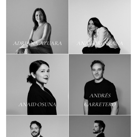
ADRIANA AZUARA
ANA LORENZANA
ANDRÉS
ANAID OSUNA
CARRETERO