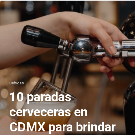
Bebidas
10 paradas
cerveceras en
CDMX para brindar