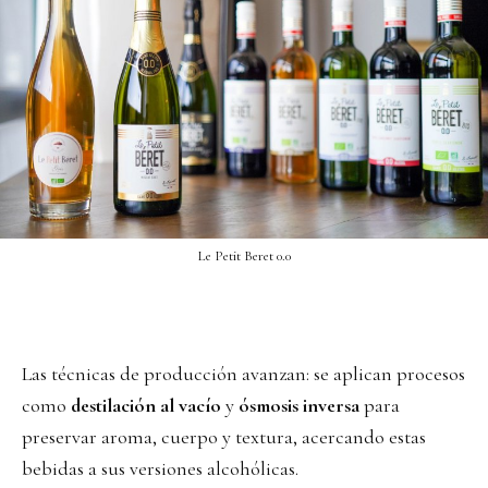
Le Petit Beret 0.0
Las técnicas de producción avanzan: se aplican procesos
como
destilación al vacío
y
ósmosis inversa
para
preservar aroma, cuerpo y textura, acercando estas
bebidas a sus versiones alcohólicas.