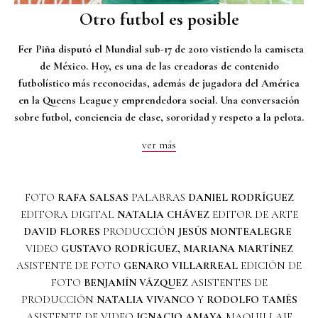
Otro futbol es posible
Fer Piña disputó el Mundial sub-17 de 2010 vistiendo la camiseta
de México. Hoy, es una de las creadoras de contenido
futbolístico más reconocidas, además de jugadora del América
en la Queens League y emprendedora social. Una conversación
sobre futbol, conciencia de clase, sororidad y respeto a la pelota.
ver más
FOTO
RAFA SALSAS
PALABRAS
DANIEL RODRÍGUEZ
EDITORA DIGITAL
NATALIA CHÁVEZ
EDITOR DE ARTE
DAVID FLORES
PRODUCCIÓN
JESÚS MONTEALEGRE
VIDEO
GUSTAVO RODRÍGUEZ, MARIANA MARTÍNEZ
ASISTENTE DE FOTO
GENARO VILLARREAL
EDICIÓN DE
FOTO
BENJAMÍN VÁZQUEZ
ASISTENTES DE
PRODUCCIÓN
NATALIA VIVANCO
Y
RODOLFO TAMÉS
ASISTENTE DE VIDEO
IGNACIO AMAYA
MAQUILLAJE