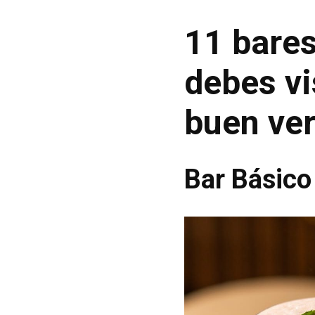
11 bare
debes vi
buen ve
Bar Básic