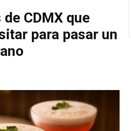
s de CDMX que
sitar para pasar un
rano
o