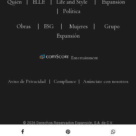
Quién
|
ELLE
|
Life and Style
|
Expansión
|
Política
Obras
|
ESG
|
Mujeres
|
Grupo
Expansión
Entertainment
Aviso de Privacidad
|
Compliance
|
Anúnciate con nosotros
© 2026 Derechos Reservados Expansión, S.A. de C.V.