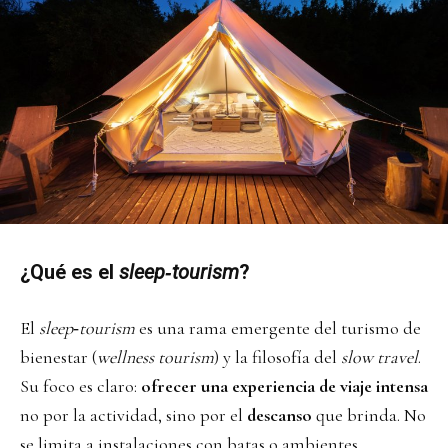
¿Qué es el
sleep‑tourism
?
El
sleep‑tourism
es una rama emergente del turismo de
bienestar (
wellness tourism
) y la filosofía del
slow travel
.
Su foco es claro:
ofrecer una experiencia de viaje intensa
no por la actividad, sino por el
descanso
que brinda. No
se limita a instalaciones con batas o ambientes