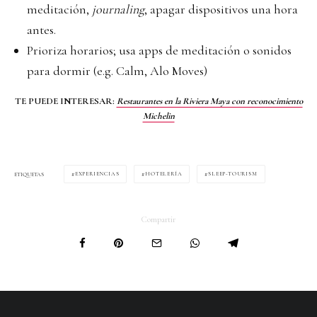
meditación,
journaling
, apagar dispositivos una hora
antes.
Prioriza horarios; usa apps de meditación o sonidos
para dormir (e.g. Calm, Alo Moves)
TE PUEDE INTERESAR:
Restaurantes en la Riviera Maya con reconocimiento
Michelin
EXPERIENCIAS
HOTELERÍA
SLEEP-TOURISM
ETIQUETAS
Compartir