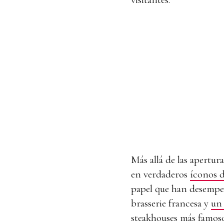
Más allá de las apertur
en verdaderos
íconos 
papel que han desempeñ
brasserie francesa y
un 
steakhouses más famoso