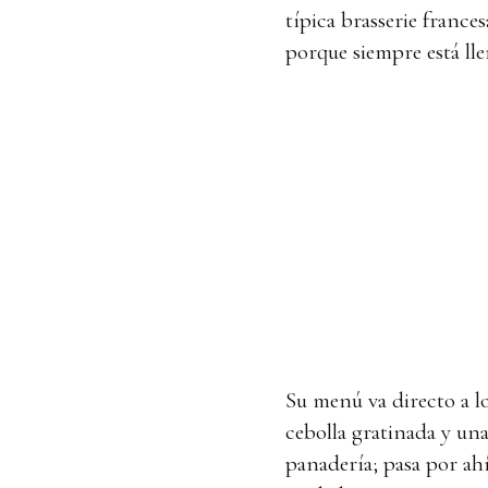
típica brasserie franc
porque siempre está ll
Su menú va directo a lo
cebolla gratinada y una
panadería; pasa por ahí