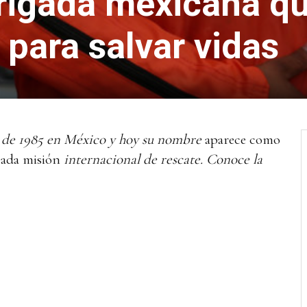
brigada mexicana q
 para salvar vidas
o de 1985 en México y hoy su nombre
aparece
como
cada misión
internacional de rescate. Conoce la