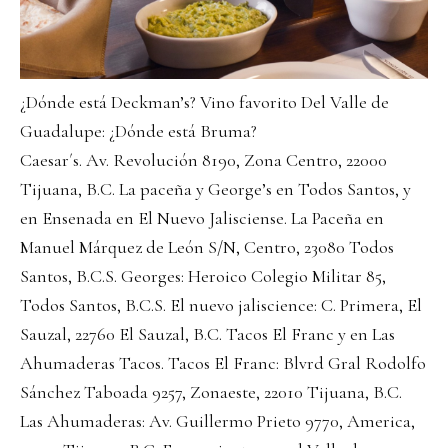
¿Dónde está Deckman’s? Vino favorito Del Valle de
Guadalupe: ¿Dónde está Bruma?
Caesar´s. Av. Revolución 8190, Zona Centro, 22000
Tijuana, B.C. La paceña y George’s en Todos Santos, y
en Ensenada en El Nuevo Jalisciense. La Paceña en
Manuel Márquez de León S/N, Centro, 23080 Todos
Santos, B.C.S. Georges: Heroico Colegio Militar 85,
Todos Santos, B.C.S. El nuevo jaliscience: C. Primera, El
Sauzal, 22760 El Sauzal, B.C. Tacos El Franc y en Las
Ahumaderas Tacos. Tacos El Franc: Blvrd Gral Rodolfo
Sánchez Taboada 9257, Zonaeste, 22010 Tijuana, B.C.
Las Ahumaderas: Av. Guillermo Prieto 9770, America,