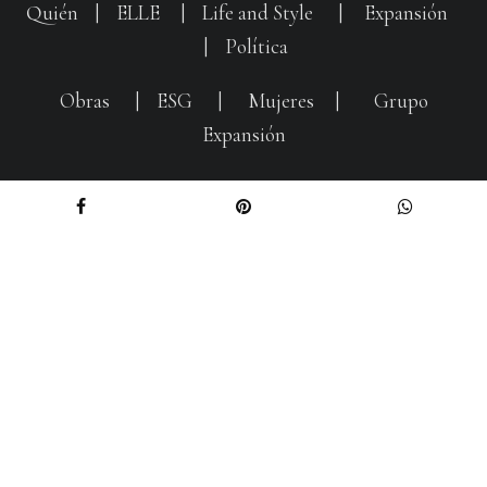
Quién
|
ELLE
|
Life and Style
|
Expansión
|
Política
Obras
|
ESG
|
Mujeres
|
Grupo
Expansión
Entertainment
Aviso de Privacidad
|
Compliance
|
Anúnciate con nosotros
© 2026 Derechos Reservados Expansión, S.A. de C.V.