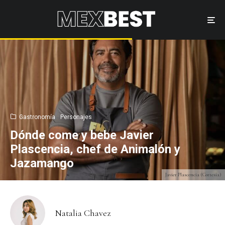
Gastronomía
Personajes
Dónde come y bebe Javier
Plascencia, chef de Animalón y
Jazamango
Javier Plascencia (Cortesía)
Natalia Chavez