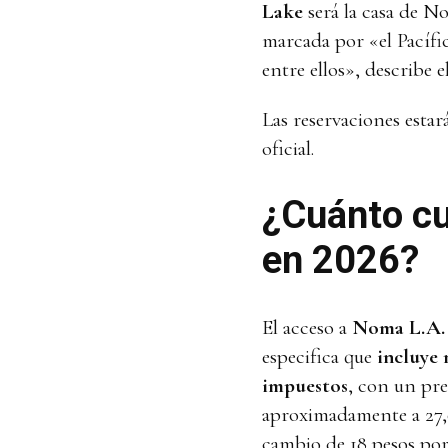
Lake
será la casa de No
marcada por «el Pacífico
entre ellos», describe e
Las reservaciones estará
oficial.
¿Cuánto c
en 2026?
El acceso a
Noma L.A.
especifica que
incluye
impuestos
, con un pr
aproximadamente a 27,
cambio de 18 pesos por