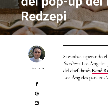
del pop-up del
Redzepi
Si estabas esperando el
foodies
a Los Ángeles, 
Ulises Garcia
del chef danés
René R
Los Ángeles
para 2026