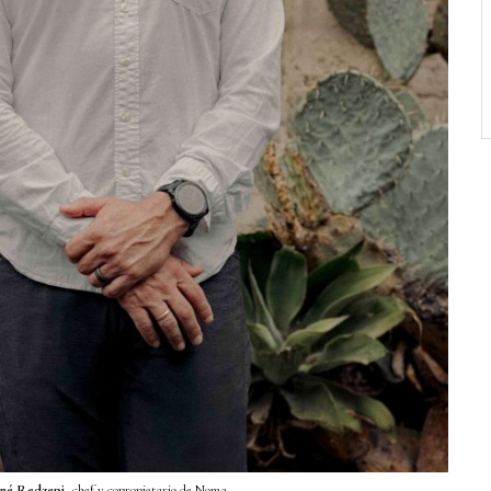
né Redzepi
, chef y copropietario de Noma.