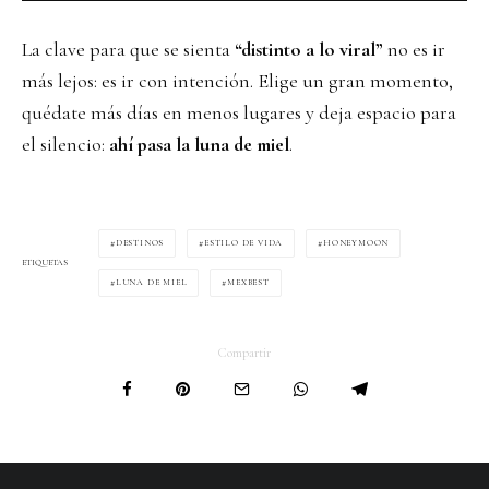
La clave para que se sienta
“distinto a lo viral”
no es ir
más lejos: es ir con intención. Elige un gran momento,
quédate más días en menos lugares y deja espacio para
el silencio:
ahí pasa la luna de miel
.
DESTINOS
ESTILO DE VIDA
HONEYMOON
ETIQUETAS
LUNA DE MIEL
MEXBEST
Compartir