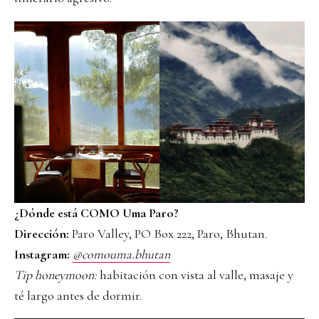
¿Dónde está COMO Uma Paro?
Dirección:
Paro Valley, PO Box 222, Paro, Bhutan.
Instagram:
@comouma.bhutan
Tip honeymoon:
habitación con vista al valle, masaje y
té largo antes de dormir.