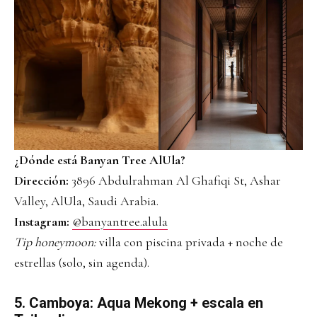
¿Dónde está Banyan Tree AlUla?
Dirección:
3896 Abdulrahman Al Ghafiqi St, Ashar
Valley, AlUla, Saudi Arabia.
Instagram:
@banyantree.alula
Tip honeymoon:
villa con piscina privada + noche de
estrellas (solo, sin agenda).
5. Camboya: Aqua Mekong + escala en