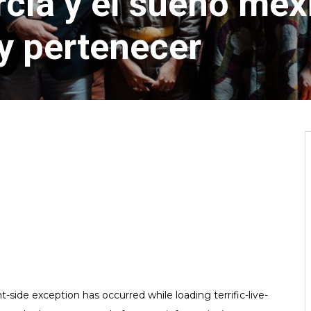
rcía y el sueño mex
 y pertenecer