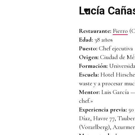
Lucía Caña
Restaurante:
Fierro
(
Edad:
38 años
Puesto:
Chef ejecutiva
Origen:
Ciudad de Mé
Formación:
Universida
Escuela:
Hotel Hirsche
waste y a procesar muc
Mentor:
Luis García —
chef.»
Experiencia previa:
50 
Díaz, Havre 77, Tauben
(Vorarlberg), Azurmend