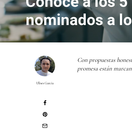
Conoce a los 5
nominados a l
Con propuestas honesta
promesa están marcand
Ulises Garcia