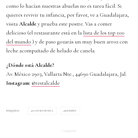
como lo hacían nuestras abuelas no es tarea fácil. Si
quieres revivir tu infancia, por favor, ve a Guadalajara,
visita
Alcalde
y prueba este postre. Vas a comer
delicioso (el restaurante está en la
lista de los top 100
del mundo
) y de paso gozarás un muy buen arroz con
leche acompañado de helado de canela.
¿Dónde está Alcalde?
Av. México 2903, Vallarta Nte., 44690 Guadalajara, Jal.
Instagram:
@restalcalde
GASTRONOMÍA
MEXBEST
ETIQUETAS
Compartir