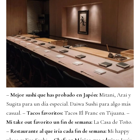
–
Mejor sushi que has probado en Japón:
Mitani, Arai y
Sugita para un día especial. Daiwa Sushi para algo más
casual. –
Tacos favoritos:
Tacos El Franc en Tijuana. –
Mi take out favorito un fin de semana:
La Casa de Toño.
–
Restaurante al que iría cada fin de semana:
Mi happy