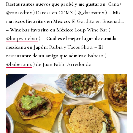
Restaurantes nuevos que probé y me gustaron:
Cana (
@canacdmx
) Darosa en CDMX (
@_darosamx
).
– Mis
mariscos favoritos en México:
El Gordito en Ensenada.
– Wine bar favorito en México:
Loup Wine Bar (
@loupwinebar
).
– Cuál es el mejor lugar de comida
mexicana en Japón:
Rubia y Tacos Shop.
– El
restaurante de un amigo que admiras:
Babero (
@baberomx
) de Juan Pablo Arredondo.