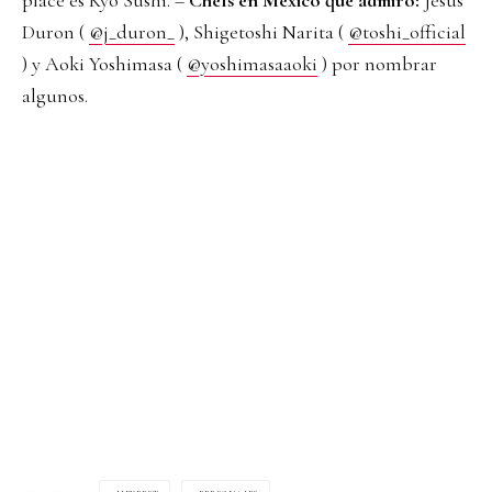
place es Kyo Sushi. –
Chefs en México que admiro:
Jesús
Duron (
@j_duron_
), Shigetoshi Narita (
@toshi_official
) y Aoki Yoshimasa (
@yoshimasaaoki
) por nombrar
algunos.