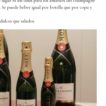
 lugar es un oasis para los amantes del champagne
. Se puede beber igual por botella que por copa y
ulces que salados.