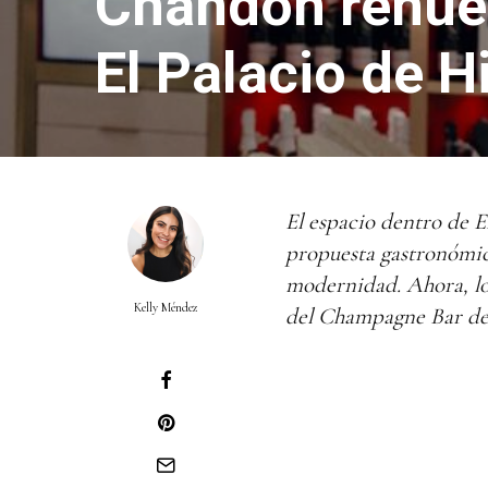
Chandon renue
El Palacio de H
El espacio dentro de E
propuesta gastronómica
modernidad. Ahora, los
Kelly Méndez
del Champagne Bar de