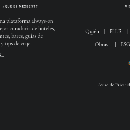
¿QUÉ ES MEXBEST?
VI
na plataforma always-on
ejor curaduría de hoteles,
Quién
|
ELLE
ntes, bares, guías de
y tips de viaje.
Obras
|
ES
S…
Aviso de Privaci