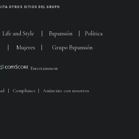
SITA OTROS SITIOS DEL GRUPO
|
Life and Style
|
Expansión
|
Política
G
|
Mujeres
|
Grupo Expansión
Entertainment
dad
|
Compliance
|
Anúnciate con nosotros