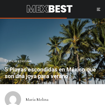
Viajes y Destinos
5 Playas escondidas en México que
son una joya para verano
María Molina