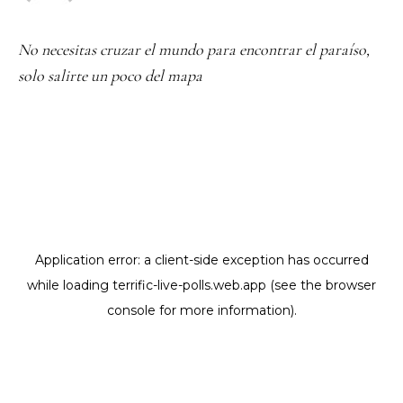
No necesitas cruzar el mundo para encontrar el paraíso,
solo salirte un poco del mapa