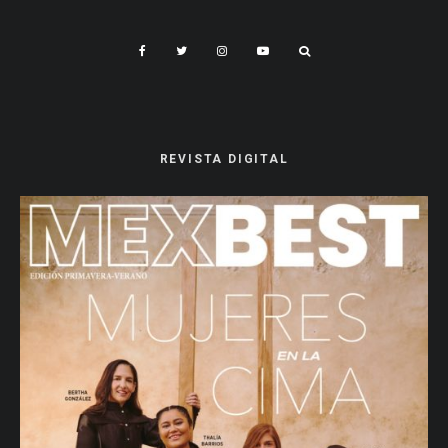
REVISTA DIGITAL