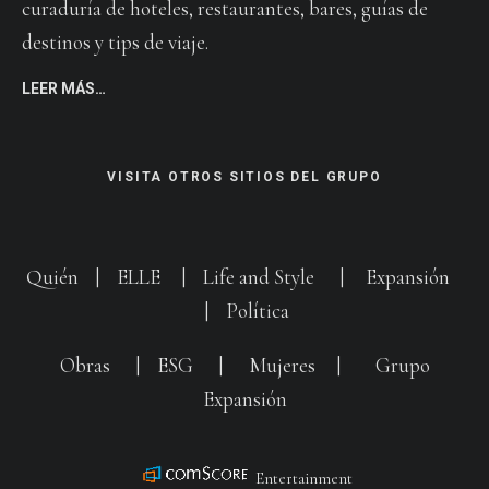
curaduría de hoteles, restaurantes, bares, guías de
destinos y tips de viaje.
LEER MÁS…
VISITA OTROS SITIOS DEL GRUPO
Quién
|
ELLE
|
Life and Style
|
Expansión
|
Política
Obras
|
ESG
|
Mujeres
|
Grupo
Expansión
Entertainment