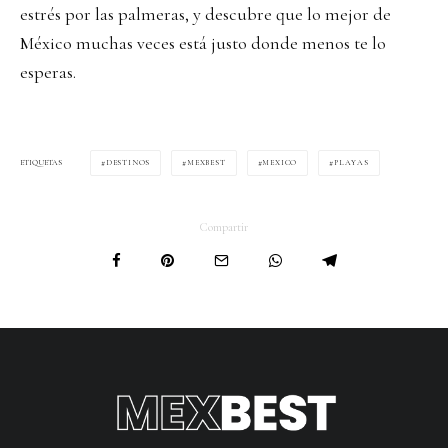
estrés por las palmeras, y descubre que lo mejor de
México muchas veces está justo donde menos te lo
esperas.
DESTINOS
MEXBEST
MEXICO
PLAYAS
ETIQUETAS
Compartir