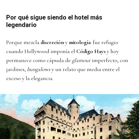
Por qué sigue siendo el hotel más
legendario
Porque mezcla
discreción
y
mitología
: fue refugio
cuando Hollywood imponía el
Código Hays
y hoy
permanece como cápsula de
glamour
imperfecto, con
jardines,
bungalows
y un relato que media entre el
exceso y la elegancia.