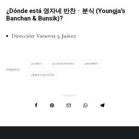
¿Dónde está 영자네 반찬ㆍ분식 (Youngja’s
Banchan & Bunsik)?
Dirección: Varsovia 3, Juárez
COREA
GASTRONOMÍA
MEXBEST
ETIQUETAS
RESTAURANTES
Compartir