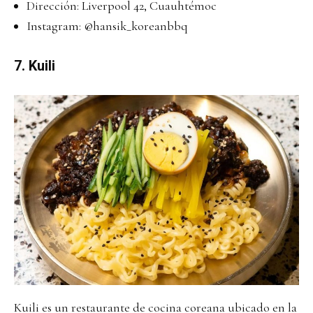
Dirección: Liverpool 42, Cuauhtémoc
Instagram:
@hansik_koreanbbq
7. Kuili
Kuili es un restaurante de cocina coreana ubicado en la