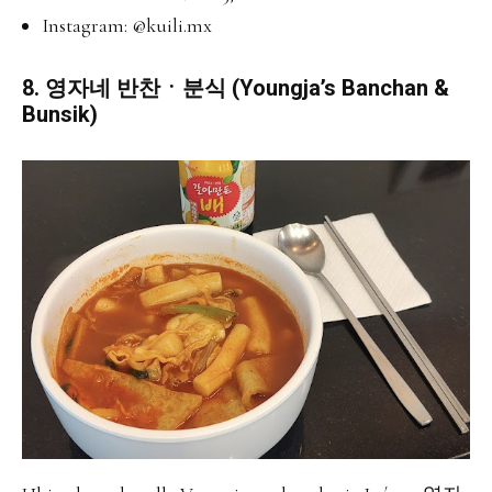
Instagram:
@kuili.mx
8. 영자네 반찬ㆍ분식 (Youngja’s Banchan &
Bunsik)