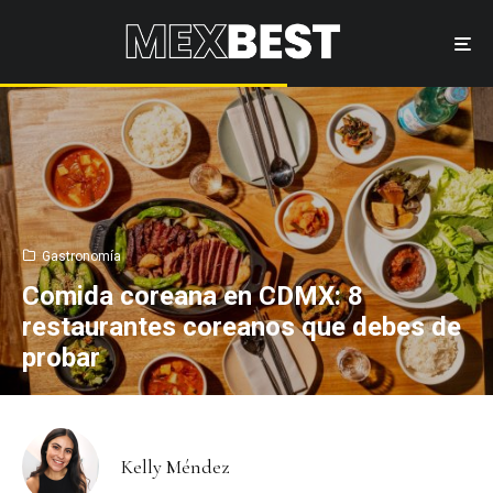
Gastronomía
Comida coreana en CDMX: 8
restaurantes coreanos que debes de
probar
Kelly Méndez