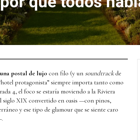
 por qué todos habl
una postal de lujo
con filo (y un
soundtrack
de
u “hotel protagonista” siempre importa tanto como
rada 4, el foco se estaría moviendo a la Riviera
el siglo XIX convertido en oasis —con pinos,
erráneo y ese tipo de glamour que se siente caro
—.