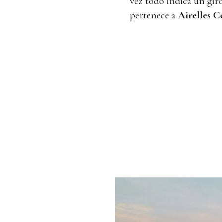
vez todo indica un gir
pertenece a
Airelles C