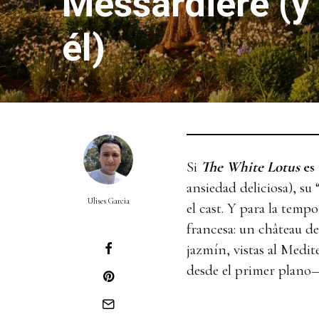
Messardière (y
él)
Si
The White Lotus
es 
ansiedad deliciosa), s
Ulises Garcia
el cast. Y para la tempo
francesa: un château d
jazmín, vistas al Medit
desde el primer plano