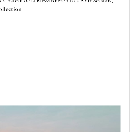
o. Château de la Messardière no es Four Seasons;
ollection
.