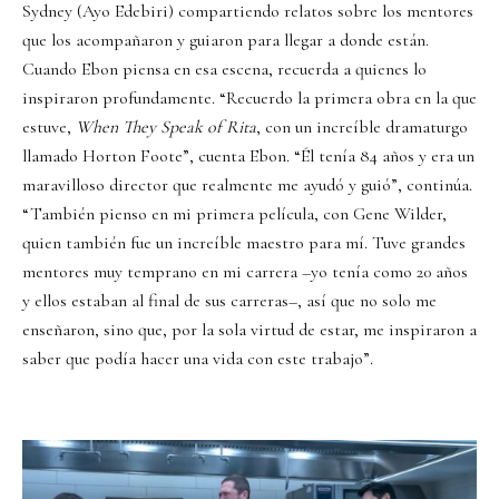
Sydney (Ayo Edebiri) compartiendo relatos sobre los mentores
que los acompañaron y guiaron para llegar a donde están.
Cuando Ebon piensa en esa escena, recuerda a quienes lo
inspiraron profundamente. “Recuerdo la primera obra en la que
estuve,
When They Speak of Rita
, con un increíble dramaturgo
llamado Horton Foote”, cuenta Ebon. “Él tenía 84 años y era un
maravilloso director que realmente me ayudó y guió”, continúa.
“También pienso en mi primera película, con Gene Wilder,
quien también fue un increíble maestro para mí. Tuve grandes
mentores muy temprano en mi carrera –yo tenía como 20 años
y ellos estaban al final de sus carreras–, así que no solo me
enseñaron, sino que, por la sola virtud de estar, me inspiraron a
saber que podía hacer una vida con este trabajo”.