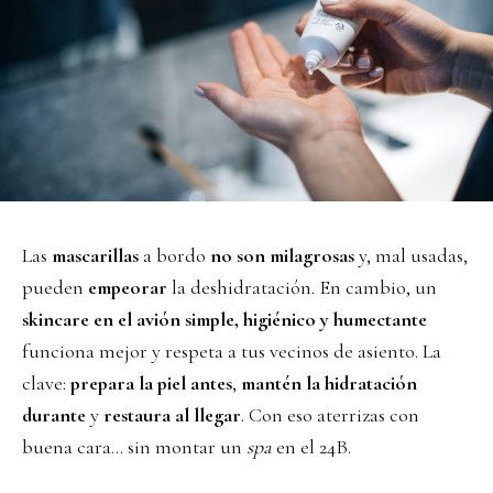
Las
mascarillas
a bordo
no son milagrosas
y, mal usadas,
pueden
empeorar
la deshidratación. En cambio, un
skincare en el avión
simple, higiénico y humectante
funciona mejor y respeta a tus vecinos de asiento. La
clave:
prepara la piel antes
,
mantén la hidratación
durante
y
restaura al llegar
. Con eso aterrizas con
buena cara… sin montar un
spa
en el 24B.