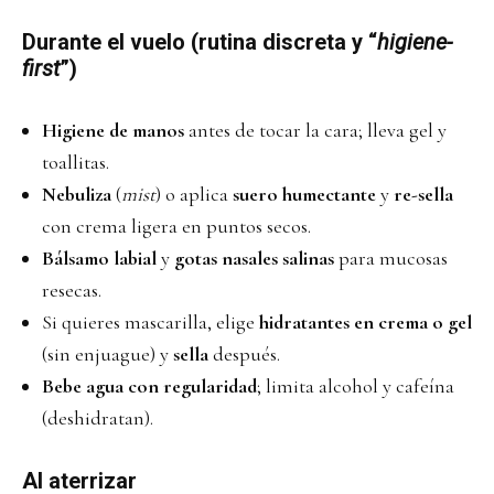
Durante el vuelo (rutina discreta y “
higiene-
first
”)
Higiene de manos
antes de tocar la cara; lleva gel y
toallitas.
Nebuliza
(
mist
) o aplica
suero humectante
y
re-sella
con crema ligera en puntos secos.
Bálsamo labial
y
gotas nasales salinas
para mucosas
resecas.
Si quieres mascarilla, elige
hidratantes en crema o gel
(sin enjuague) y
sella
después.
Bebe agua con regularidad
; limita alcohol y cafeína
(deshidratan).
Al aterrizar