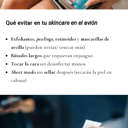
Qué
evitar
en tu
skincare en el avión
Exfoliantes,
peelings
, retinoides
y
mascarillas de
arcilla
(pueden irritar/ resecar más).
Rituales largos
que requieran enjuague.
Tocar la cara
sin desinfectar manos.
Sheet masks
sin
sellar
después (secarán la piel en
cabina)