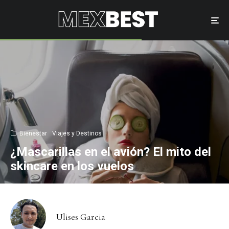
Bienestar
Viajes y Destinos
¿Mascarillas en el avión? El mito del
skincare en los vuelos
Ulises Garcia