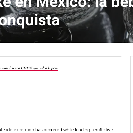
ke en México: la be
onquista
s wine bars en CDMX que valen la pena