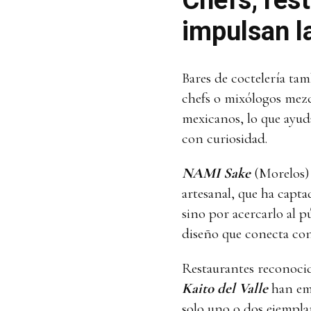
impulsan l
Bares de coctelería ta
chefs o mixólogos mezcl
mexicanos, lo que ayud
con curiosidad.
NAMI Sake
(Morelos) 
artesanal, que ha capt
sino por acercarlo al p
diseño que conecta con l
Restaurantes reconoc
Kaito del Valle
han emp
solo uno o dos ejemplar