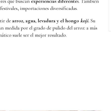
ores que buscan
experiencias diferente
s. También
festivales, importaciones diversificadas.
rtir de
arroz, agua, levadura y el hongo
koji
.
Su
an medida por el grado de pulido del arroz: a más
ático suele ser el mejor resultado.