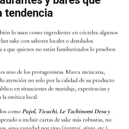
a tendencia
mbién lo usan como ingrediente en cócteles: algunos
an sake con sabores locales o destilados
a a que quienes no están familiarizados lo prueben
es uno de los protagonistas. Marca mexicana,
ado atención no solo por la calidad de su producto
úblico en situaciones de maridaje, experiencias y
a estética local.
idos como
Pujol
,
Ticuchi
,
Le Tachinomi Desu
y
ezado a incluir cartas de sake más robustas, no
es, sino variedad por tipo (
junmai
,
ginjo
, etc.),