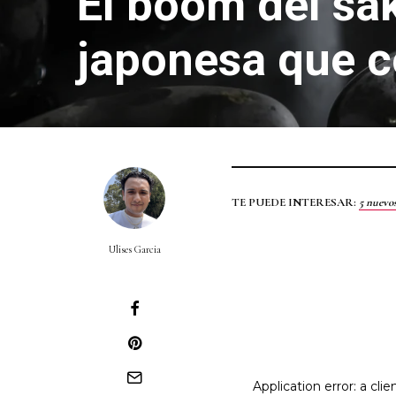
El boom del sa
japonesa que c
TE PUEDE INTERESAR:
5 nuevo
Ulises Garcia