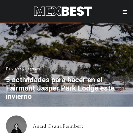
Viajes y Destinos
5 actividades para hacer en el
Fairmont Jasper Park Lodge este
invierno
Anaid Osuna Peimbert