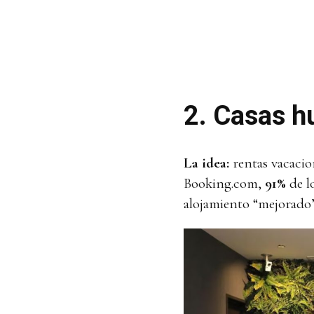
2.
Casas h
La idea:
rentas vacacion
Booking.com,
91%
de lo
alojamiento “mejorado”