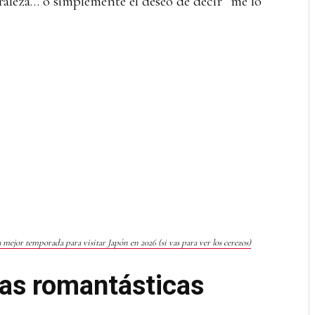
raleza… o simplemente el deseo de decir “me lo
la mejor temporada para visitar Japón en 2026 (si vas para ver los cerezos)
as romantásticas