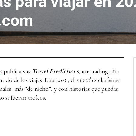
s para viajar en 2
.com
m
publica sus
Travel Predictions
, una radiografía
undo de los viajes. Para 2026, el
mood
es clarísimo:
nales, más “de nicho”, y con historias que puedas
 si fueran trofeos.