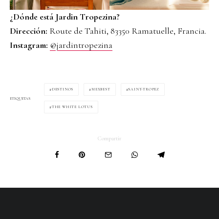
¿Dónde está Jardin Tropezina?
Dirección:
Route de Tahiti, 83350 Ramatuelle, Francia.
Instagram:
@jardintropezina
DESTINOS
MEXBEST
SAINT-TROPEZ
ETIQUETAS
THE WHITE LOTUS
Compartir