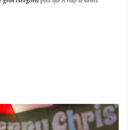
e gran categoría
para que el viaje se sienta