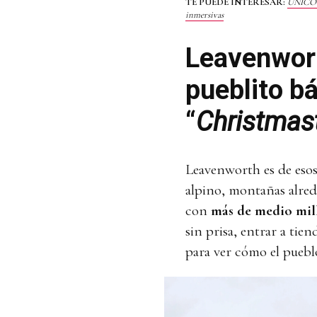
TE PUEDE INTERESAR:
UNICO 20
inmersivas
Leavenwort
pueblito b
“
Christma
Leavenworth es de esos 
alpino, montañas alred
con
más de medio mil
sin prisa, entrar a tie
para ver cómo el puebl