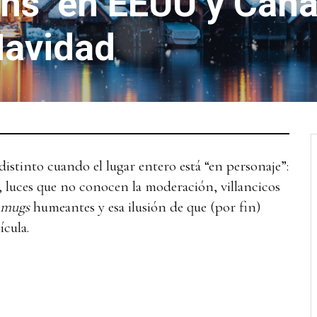
ns’ en EEUU y Cana
Navidad
distinto cuando el lugar entero está “en personaje”:
a, luces que no conocen la moderación, villancicos
mugs
humeantes y esa ilusión de que (por fin)
ícula.