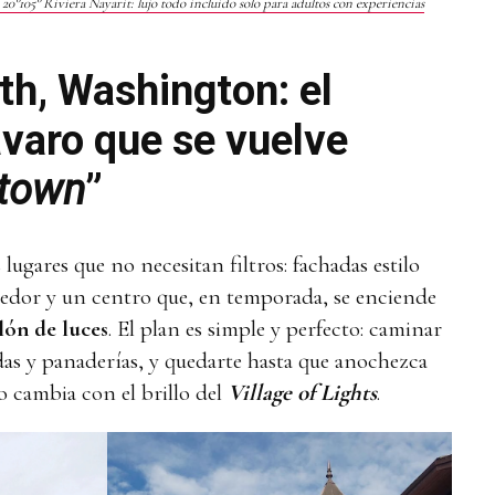
°105° Riviera Nayarit: lujo todo incluido solo para adultos con experiencias
h, Washington: el
ávaro que se vuelve
stown
”
lugares que no necesitan filtros: fachadas estilo
edor y un centro que, en temporada, se enciende
lón de luces
. El plan es simple y perfecto: caminar
ndas y panaderías, y quedarte hasta que anochezca
o cambia con el brillo del
Village of Lights
.