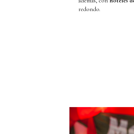
además, con
hoteles d
redondo.