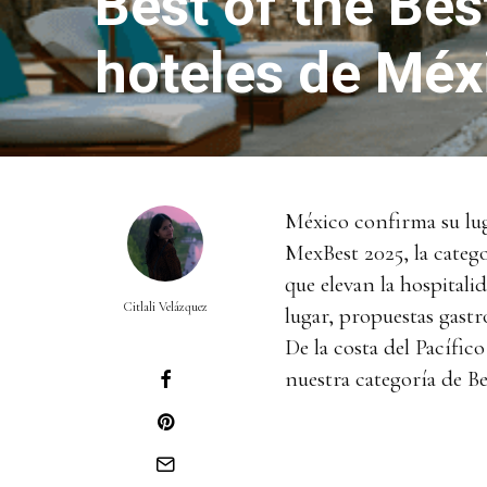
Best of the Bes
hoteles de Méx
México confirma su luga
MexBest 2025, la catego
que elevan la hospitali
Citlali Velázquez
lugar, propuestas gast
De la costa del Pacífico
nuestra categoría de Be