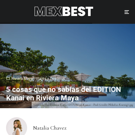
Riviera Maya
Viajes y Destinos
5 cosas que no sabías del EDITION
Kanai en Riviera Maya
Copia-de-The-Riviera-Maya-EDITON-at-Kanai---Pool-(credit-Nikolas-Koenig).jpg
Natalia Chavez