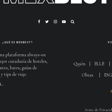
¿QUÉ ES MEXBEST?
VI
na plataforma always-on
ejor curaduría de hoteles,
Quién
|
ELLE
ntes, bares, guías de
y tips de viaje.
Obras
|
ES
S…
Aviso de Privaci