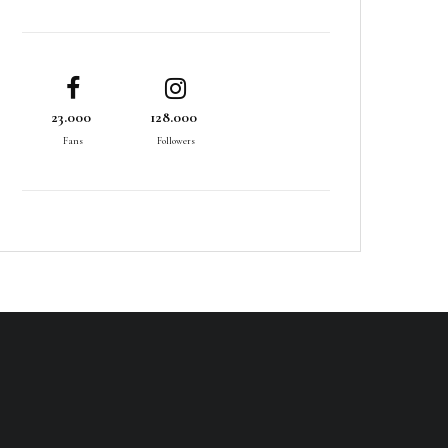
23.000
128.000
Fans
Followers