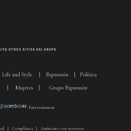
SITA OTROS SITIOS DEL GRUPO
|
Life and Style
|
Expansión
|
Política
G
|
Mujeres
|
Grupo Expansión
Entertainment
dad
|
Compliance
|
Anúnciate con nosotros