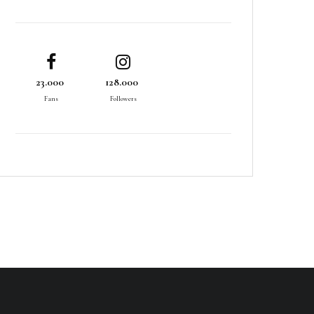
23.000
128.000
Fans
Followers