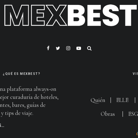
¿QUÉ ES MEXBEST?
VI
na plataforma always-on
ejor curaduría de hoteles,
Quién
|
ELLE
ntes, bares, guías de
y tips de viaje.
Obras
|
ES
S…