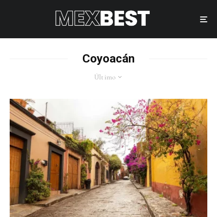
Coyoacán
Último