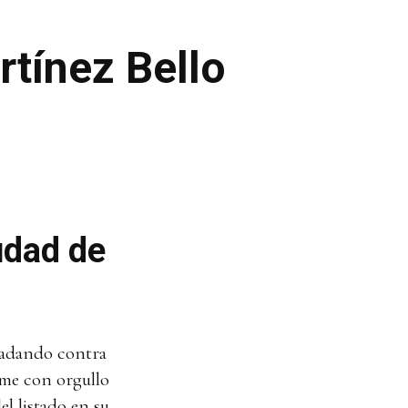
rtínez Bello
udad de
 nadando contra
ume con orgullo
el listado en su