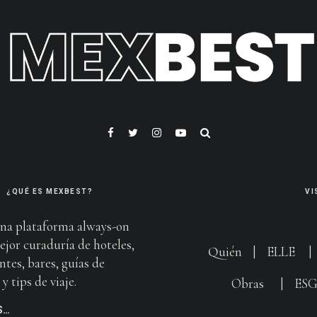
¿QUÉ ES MEXBEST?
VI
na plataforma always-on
ejor curaduría de hoteles,
Quién
|
ELLE
ntes, bares, guías de
y tips de viaje.
Obras
|
ES
S…