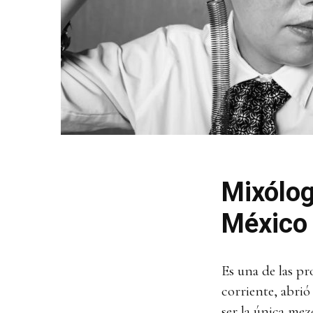
Mixólog
México
Es una de las p
corriente, abri
ser la única mezc