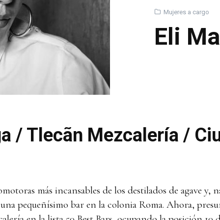
Mujeres a cargo
Eli Ma
a / Tlecãn Mezcalería / Ci
romotoras más incansables de los destilados de agave y,
ó una pequeñísimo bar en la colonia Roma. Ahora, pres
alería en la lista 50 Best Bars, ocupando la posición 10 d