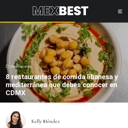
Gastronomía
8 restaurantes de comida libanesa y
mediterránea que debes conocer en
CDMX
Kelly Méndez