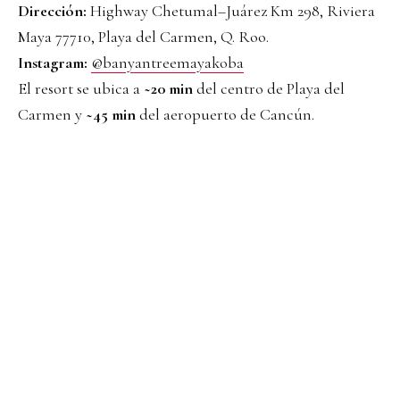
Dirección:
Highway Chetumal–Juárez Km 298, Riviera
Maya 77710, Playa del Carmen, Q. Roo.
Instagram:
@banyantreemayakoba
El resort se ubica a
~20 min
del centro de Playa del
Carmen y
~45 min
del aeropuerto de Cancún.