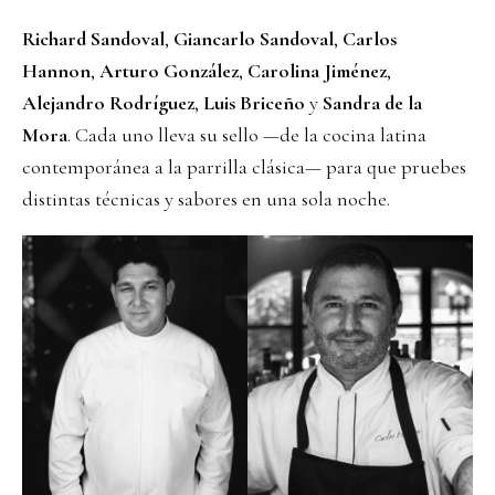
Richard Sandoval
,
Giancarlo Sandoval
,
Carlos
Hannon
,
Arturo González
,
Carolina Jiménez
,
Alejandro Rodríguez
,
Luis Briceño
y
Sandra de la
Mora
. Cada uno lleva su sello —de la cocina latina
contemporánea a la parrilla clásica— para que pruebes
distintas técnicas y sabores en una sola noche.