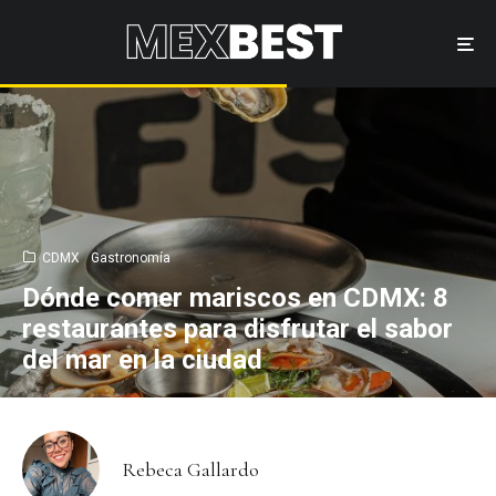
CDMX
Gastronomía
Dónde comer mariscos en CDMX: 8
restaurantes para disfrutar el sabor
del mar en la ciudad
Rebeca Gallardo