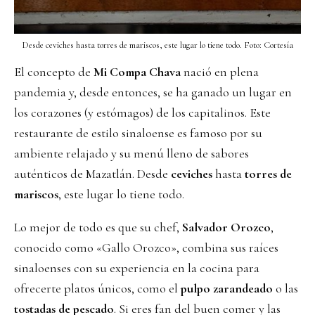
Desde ceviches hasta torres de mariscos, este lugar lo tiene todo. Foto: Cortesía
El concepto de
Mi Compa Chava
nació en plena
pandemia y, desde entonces, se ha ganado un lugar en
los corazones (y estómagos) de los capitalinos. Este
restaurante de estilo sinaloense es famoso por su
ambiente relajado y su menú lleno de sabores
auténticos de Mazatlán. Desde
ceviches
hasta
torres de
mariscos
, este lugar lo tiene todo.
Lo mejor de todo es que su chef,
Salvador Orozco
,
conocido como «Gallo Orozco», combina sus raíces
sinaloenses con su experiencia en la cocina para
ofrecerte platos únicos, como el
pulpo zarandeado
o las
tostadas de pescado
. Si eres fan del buen comer y las