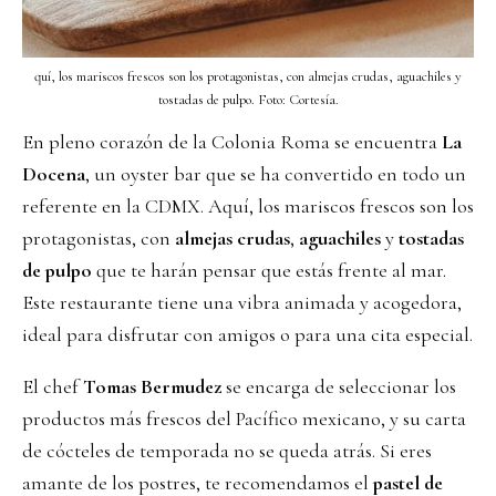
quí, los mariscos frescos son los protagonistas, con almejas crudas, aguachiles y
tostadas de pulpo. Foto: Cortesía.
En pleno corazón de la Colonia Roma se encuentra
La
Docena
, un oyster bar que se ha convertido en todo un
referente en la CDMX. Aquí, los mariscos frescos son los
protagonistas, con
almejas crudas
,
aguachiles
y
tostadas
de pulpo
que te harán pensar que estás frente al mar.
Este restaurante tiene una vibra animada y acogedora,
ideal para disfrutar con amigos o para una cita especial.
El chef
Tomas Bermudez
se encarga de seleccionar los
productos más frescos del Pacífico mexicano, y su carta
de cócteles de temporada no se queda atrás. Si eres
amante de los postres, te recomendamos el
pastel de