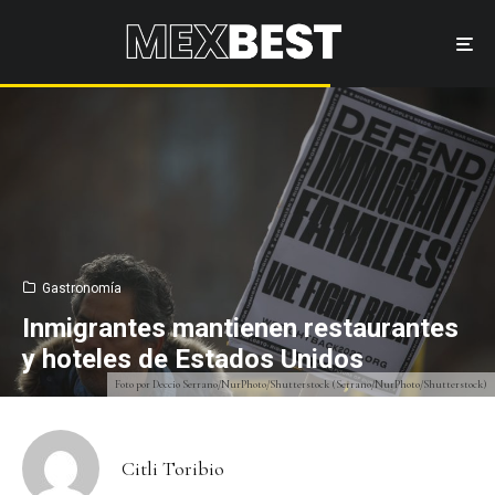
Gastronomía
Inmigrantes mantienen restaurantes
y hoteles de Estados Unidos
Foto por Deccio Serrano/NurPhoto/Shutterstock (Serrano/NurPhoto/Shutterstock)
Citli Toribio