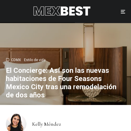
CDMX
Estilo de vida
El Concierge: Así son las nuevas
habitaciones de Four Seasons
Mexico City tras una remodelación
de dos años
Kelly Méndez