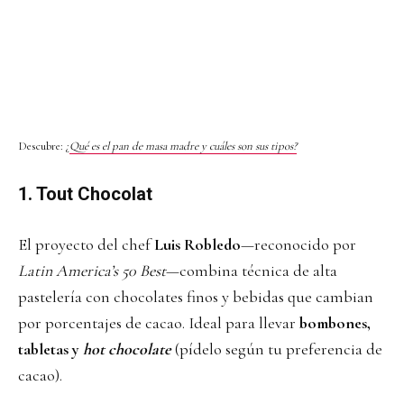
Descubre: ¿
Qué es el pan de masa madre y cuáles son sus tipos?
1. Tout Chocolat
El proyecto del chef
Luis Robledo
—reconocido por
Latin America’s 50 Best
—combina técnica de alta
pastelería con chocolates finos y bebidas que cambian
por porcentajes de cacao. Ideal para llevar
bombones,
tabletas y
hot chocolate
(pídelo según tu preferencia de
cacao).