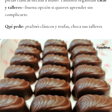
piezas clásicas hechas a mano. También organizan
catas
y talleres
—buena opción si quieres aprender sin
complicarte.
Qué pedir:
pralinés
clásicos y trufas; checa sus talleres.