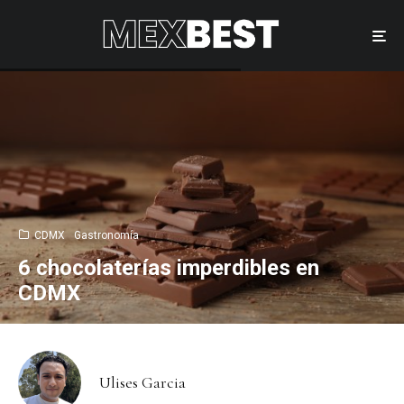
CDMX
Gastronomía
6 chocolaterías imperdibles en
CDMX
Ulises Garcia