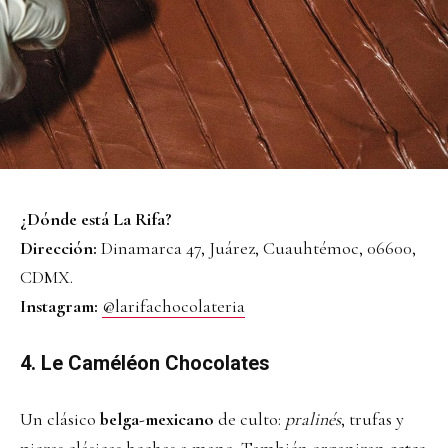
¿Dónde está La Rifa?
Dirección:
Dinamarca 47, Juárez, Cuauhtémoc, 06600,
CDMX.
Instagram:
@larifachocolateria
4. Le Caméléon Chocolates
Un clásico
belga-mexicano
de culto:
pralinés
, trufas y