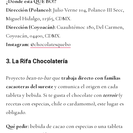
¿Dónde está QUE BO!?
Dirección (Polanco):
Julio Verne 104, Polanco III Secc,
Miguel Hidalgo, 11565, CDMX.
Dirección (Coyoacán):
Cuauhtémoc 180, Del Carmen,
Coyoacán, 04400, CDMX.
Instagram:
@chocolatesquebo
3. La Rifa Chocolatería
Proyecto
bean-to-bar
que
trabaja directo con familias
cacaoteras del sureste
y comunica el origen en cada
tableta y bebida. Si te gusta el chocolate con
terroir
(y
recetas con especias, chile o cardamomo), este lugar es
obligado.
Qué pedir:
bebida de cacao con especias o una tableta