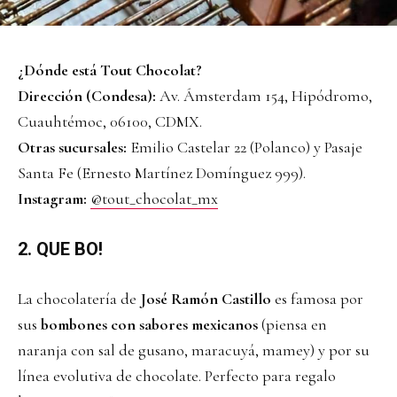
¿Dónde está Tout Chocolat?
Dirección (Condesa):
Av. Ámsterdam 154, Hipódromo,
Cuauhtémoc, 06100, CDMX.
Otras sucursales:
Emilio Castelar 22 (Polanco) y Pasaje
Santa Fe (Ernesto Martínez Domínguez 999).
Instagram:
@tout_chocolat_mx
2. QUE BO!
La chocolatería de
José Ramón Castillo
es famosa por
sus
bombones con sabores mexicanos
(piensa en
naranja con sal de gusano, maracuyá, mamey) y por su
línea evolutiva de chocolate. Perfecto para regalo