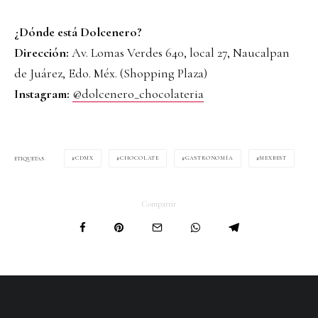
¿Dónde está Dolcenero?
Dirección:
Av. Lomas Verdes 640, local 27, Naucalpan
de Juárez, Edo. Méx. (Shopping Plaza)
Instagram:
@dolcenero_chocolateria
CDMX
CHOCOLATE
GASTRONOMÍA
MEXBEST
ETIQUETAS
Compartir