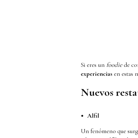
Si eres un
foodie
de cor
experiencias
en estas 
Nuevos rest
Alfil
Un fenómeno que surge 