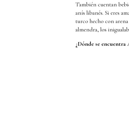
También cuentan bebida
anís libanés. Si eres a
turco hecho con arena 
almendra, los inigualab
¿Dónde se encuentra A