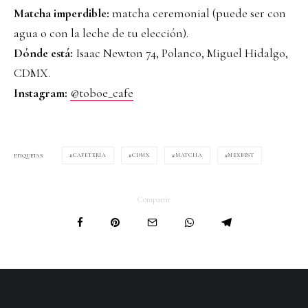
Matcha imperdible:
matcha ceremonial (puede ser con
agua o con la leche de tu elección).
Dónde está:
Isaac Newton 74, Polanco, Miguel Hidalgo,
CDMX.
Instagram:
@toboe_cafe
CAFETERÍA
CDMX
MATCHA
MEXBEST
ETIQUETAS
Compartir