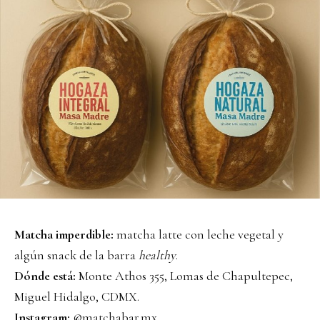
Matcha imperdible:
matcha latte con leche vegetal y
algún snack de la barra
healthy
.
Dónde está:
Monte Athos 355, Lomas de Chapultepec,
Miguel Hidalgo, CDMX.
Instagram:
@matchabar.mx