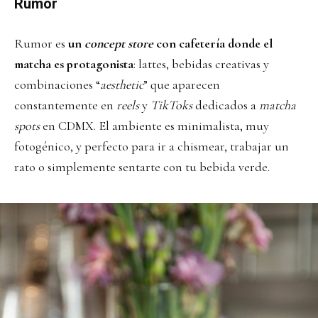
Rumor
Rumor es
un
concept store
con cafetería donde el
matcha es protagonista
: lattes, bebidas creativas y
combinaciones “
aesthetic
” que aparecen
constantemente en
reels
y
TikToks
dedicados a
matcha
spots
en CDMX. El ambiente es minimalista, muy
fotogénico, y perfecto para ir a chismear, trabajar un
rato o simplemente sentarte con tu bebida verde.