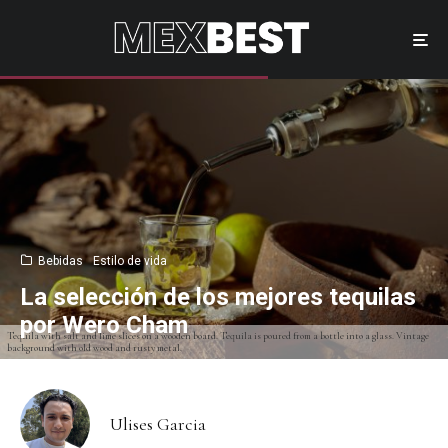
Bebidas
Estilo de vida
La selección de los mejores tequilas
por Wero Cham
Tequila with salt and lime slices on a wooden board. Tequila is poured from a bottle into a glass. Vintage
background with old wood and rusty metal.
Ulises Garcia