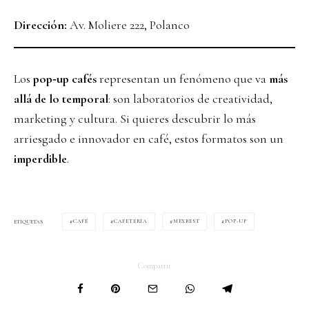
Dirección:
Av. Moliere 222, Polanco
Los
pop‑up cafés
representan un fenómeno que va
más
allá de lo temporal
: son laboratorios de creatividad,
marketing y cultura. Si quieres descubrir lo más
arriesgado e innovador en café, estos formatos son un
imperdible
.
CAFÉ
CAFETERÍA
MEXBEST
POP-UP
ETIQUETAS
Compartir