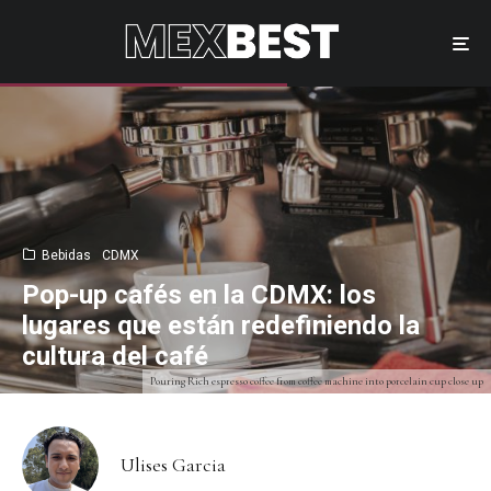
Bebidas
CDMX
Pop-up cafés en la CDMX: los
lugares que están redefiniendo la
cultura del café
Pouring Rich espresso coffee from coffee machine into porcelain cup close up
Ulises Garcia