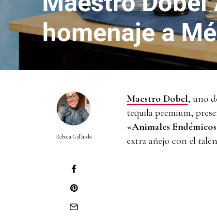
Maestro Dobel A
homenaje a Mé
Maestro Dobel
, uno 
tequila premium, prese
«Animales Endémicos
Rebeca Gallardo
extra añejo con el tale