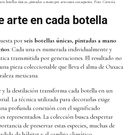
seis botellas únicas, pintadas a mano por artesanos oaxaqueños. Foto: Cortesía
e arte en cada botella
puesta por
seis botellas únicas, pintadas a mano
eños
. Cada una es numerada individualmente y
tística transmitida por generaciones. El resultado no
 una pieza coleccionable que lleva el alma de Oaxaca
uraleza mexicana.
e y la destilación transforma cada botella en un
rial. La técnica utilizada para decorarlas exige
 una profunda conexión con el significado
les representados. La colección busca despertar
portancia de preservar estas especies, muchas de
érdida de hábitat y el cambio climático.