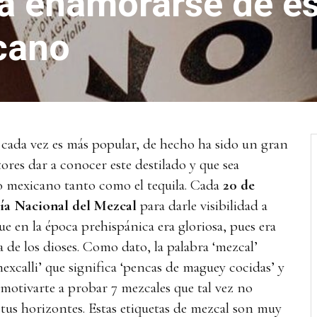
a enamorarse de e
cano
cada vez es más popular, de hecho ha sido un gran
ores dar a conocer este destilado y que sea
o mexicano tanto como el tequila. Cada
20 de
ía Nacional del Mezcal
para darle visibilidad a
e en la época prehispánica era gloriosa, pues era
 de los dioses. Como dato, la palabra ‘mezcal’
excalli’ que significa ‘pencas de maguey cocidas’ y
 motivarte a probar 7 mezcales que tal vez no
tus horizontes. Estas etiquetas de mezcal son muy