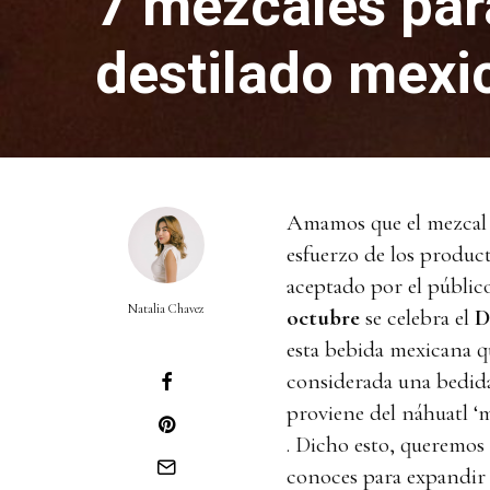
7 mezcales par
destilado mexi
Amamos que el mezcal 
esfuerzo de los product
aceptado por el públic
Natalia Chavez
octubre
se celebra el
D
esta bebida mexicana qu
considerada una bedida
proviene del náhuatl ‘m
. Dicho esto, queremos
conoces para expandir 