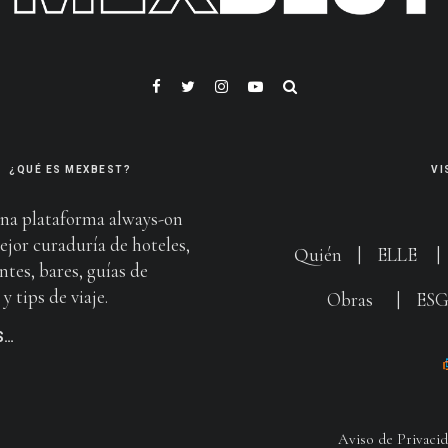
¿QUÉ ES MEXBEST?
VI
na plataforma always-on
ejor curaduría de hoteles,
Quién
|
ELLE
ntes, bares, guías de
y tips de viaje.
Obras
|
ES
S…
Aviso de Privaci