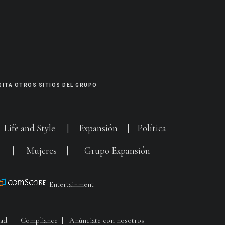
SITA OTROS SITIOS DEL GRUPO
|
Life and Style
|
Expansión
|
Política
G
|
Mujeres
|
Grupo Expansión
Entertainment
dad
|
Compliance
|
Anúnciate con nosotros