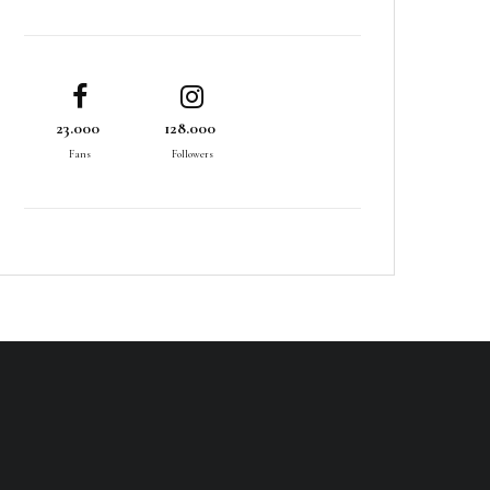
23.000
128.000
Fans
Followers