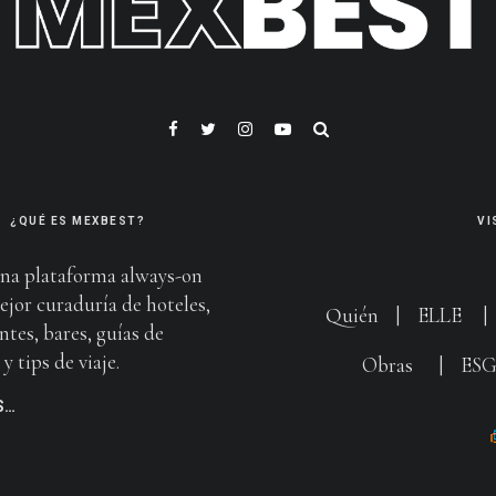
¿QUÉ ES MEXBEST?
VI
na plataforma always-on
ejor curaduría de hoteles,
Quién
|
ELLE
ntes, bares, guías de
y tips de viaje.
Obras
|
ES
S…