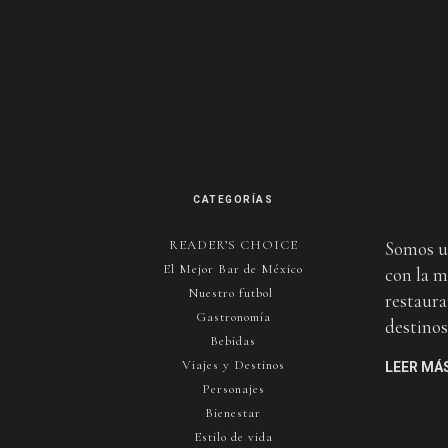
CATEGORÍAS
READER’S CHOICE
Somos u
El Mejor Bar de México
con la m
Nuestro futbol
restaura
Gastronomía
destinos 
Bebidas
Viajes y Destinos
LEER MÁ
Personajes
Bienestar
Estilo de vida